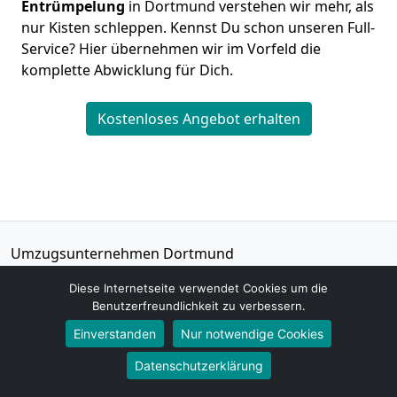
Entrümpelung
in Dortmund verstehen wir mehr, als
nur Kisten schleppen. Kennst Du schon unseren Full-
Service? Hier übernehmen wir im Vorfeld die
komplette Abwicklung für Dich.
Kostenloses Angebot erhalten
Umzugsunternehmen Dortmund
Christoph Schwarz
Diese Internetseite verwendet Cookies um die
Alte Str. 65 D
Benutzerfreundlichkeit zu verbessern.
44143
Dortmund
Einverstanden
Nur notwendige Cookies
Tel.:
01579-2621485
Datenschutzerklärung
E-Mail:
info@dortmund-umzugsunternehmen.de