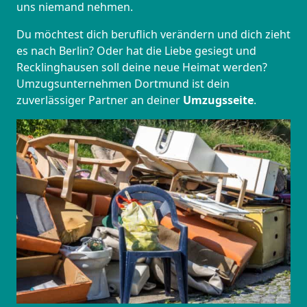
uns niemand nehmen.
Du möchtest dich beruflich verändern und dich zieht
es nach Berlin? Oder hat die Liebe gesiegt und
Recklinghausen soll deine neue Heimat werden?
Umzugsunternehmen Dortmund ist dein
zuverlässiger Partner an deiner
Umzugsseite
.