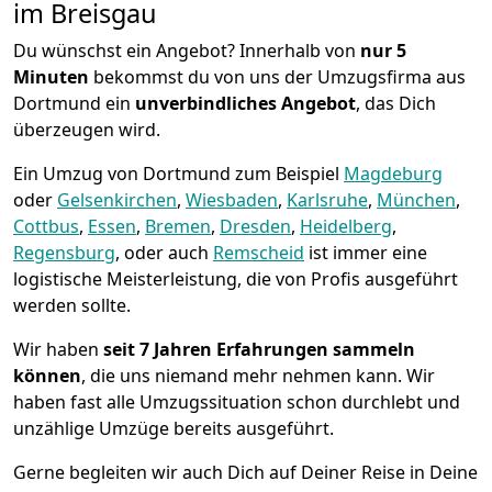
im Breisgau
Du wünschst ein Angebot? Innerhalb von
nur 5
Minuten
bekommst du von uns der Umzugsfirma aus
Dortmund ein
unverbindliches Angebot
, das Dich
überzeugen wird.
Ein Umzug von Dortmund zum Beispiel
Magdeburg
oder
Gelsenkirchen
,
Wiesbaden
,
Karlsruhe
,
München
,
Cottbus
,
Essen
,
Bremen
,
Dresden
,
Heidelberg
,
Regensburg
, oder auch
Remscheid
ist immer eine
logistische Meisterleistung, die von Profis ausgeführt
werden sollte.
Wir haben
seit
7 Jahren Erfahrungen sammeln
können
, die uns niemand mehr nehmen kann. Wir
haben fast alle Umzugssituation schon durchlebt und
unzählige Umzüge bereits ausgeführt.
Gerne begleiten wir auch Dich auf Deiner Reise in Deine