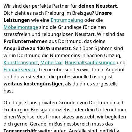
Wir sind der perfekte Partner für
deinen Neustart
.
Dich zieht es nach Freiburg im Breisgau?
Unsere
Leistungen
wie eine
Entrümpelung
oder die
Möbelmontage
sind die Grundlage für deinen
stressfreien und reibungslosen Neustart.
Wir sind das
Profiunternehmen
aus Dortmund, das deine
Ansprüche zu 100 % umsetzt
. Seit über 5 Jahren sind
wir in Dortmund die Nummer eins in Sachen Umzug,
Kunsttransport
,
Möbeltaxi
,
Haushaltsauflösungen
und
Einpackservice
.
Gerne übersenden wir dir ein Angebot
und du wirst sehen, die professionelle Lösung ist
weitaus kostengünstiger
, als du dir es vorgestellt
hast.
Ob du jetzt aus privaten Gründen von Dortmund nach
Freiburg im Breisgau umziehst oder dein Unternehmen
einen Wechsel des Firmensitzes anstrebt, wir begleiten
dich gerne. Gerade im Businessbereich muss das
Tagesgeschäft
weiterlaufen, Ausfälle sind ineffektiv