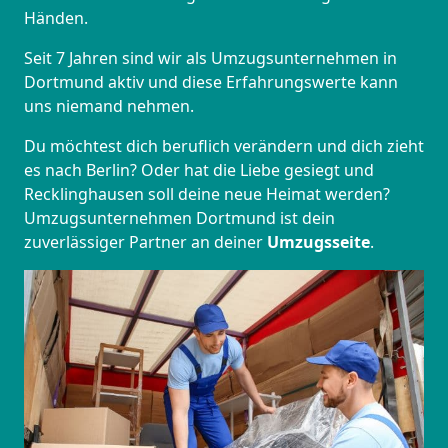
Händen.
Seit 7 Jahren sind wir als Umzugsunternehmen in
Dortmund aktiv und diese Erfahrungswerte kann
uns niemand nehmen.
Du möchtest dich beruflich verändern und dich zieht
es nach Berlin? Oder hat die Liebe gesiegt und
Recklinghausen soll deine neue Heimat werden?
Umzugsunternehmen Dortmund ist dein
zuverlässiger Partner an deiner
Umzugsseite
.