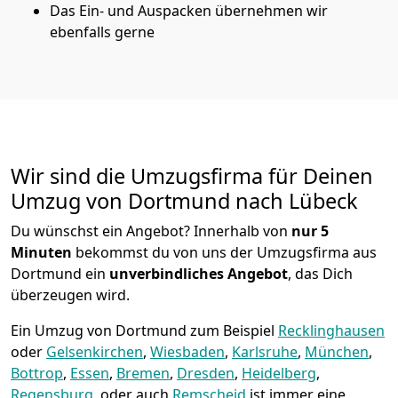
Das Ein- und Auspacken übernehmen wir
ebenfalls gerne
Wir sind die Umzugsfirma für Deinen
Umzug von Dortmund nach Lübeck
Du wünschst ein Angebot? Innerhalb von
nur 5
Minuten
bekommst du von uns der Umzugsfirma aus
Dortmund ein
unverbindliches Angebot
, das Dich
überzeugen wird.
Ein Umzug von Dortmund zum Beispiel
Recklinghausen
oder
Gelsenkirchen
,
Wiesbaden
,
Karlsruhe
,
München
,
Bottrop
,
Essen
,
Bremen
,
Dresden
,
Heidelberg
,
Regensburg
, oder auch
Remscheid
ist immer eine