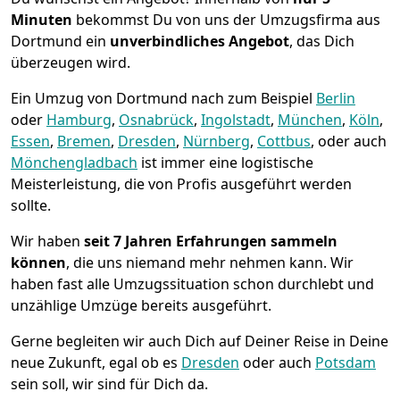
Minuten
bekommst Du von uns der Umzugsfirma aus
Dortmund ein
unverbindliches Angebot
, das Dich
überzeugen wird.
Ein Umzug von Dortmund nach zum Beispiel
Berlin
oder
Hamburg
,
Osnabrück
,
Ingolstadt
,
München
,
Köln
,
Essen
,
Bremen
,
Dresden
,
Nürnberg
,
Cottbus
, oder auch
Mönchen­gladbach
ist immer eine logistische
Meisterleistung, die von Profis ausgeführt werden
sollte.
Wir haben
seit
7 Jahren Erfahrungen sammeln
können
, die uns niemand mehr nehmen kann. Wir
haben fast alle Umzugssituation schon durchlebt und
unzählige Umzüge bereits ausgeführt.
Gerne begleiten wir auch Dich auf Deiner Reise in Deine
neue Zukunft, egal ob es
Dresden
oder auch
Potsdam
sein soll, wir sind für Dich da.