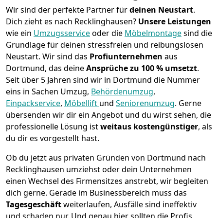
Wir sind der perfekte Partner für
deinen Neustart
.
Dich zieht es nach Recklinghausen?
Unsere Leistungen
wie ein
Umzugsservice
oder die
Möbelmontage
sind die
Grundlage für deinen stressfreien und reibungslosen
Neustart.
Wir sind das
Profiunternehmen
aus
Dortmund, das deine
Ansprüche zu 100 % umsetzt
.
Seit über 5 Jahren sind wir in Dortmund die Nummer
eins in Sachen Umzug,
Behördenumzug
,
Einpackservice
,
Möbellift
und
Seniorenumzug
.
Gerne
übersenden wir dir ein Angebot und du wirst sehen, die
professionelle Lösung ist
weitaus kostengünstiger
, als
du dir es vorgestellt hast.
Ob du jetzt aus privaten Gründen von Dortmund nach
Recklinghausen umziehst oder dein Unternehmen
einen Wechsel des Firmensitzes anstrebt, wir begleiten
dich gerne. Gerade im Businessbereich muss das
Tagesgeschäft
weiterlaufen, Ausfälle sind ineffektiv
und schaden nur. Und genau hier sollten die Profis