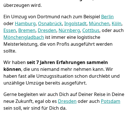
überzeugen wird.
Ein Umzug von Dortmund nach zum Beispiel
Berlin
oder
Hamburg
,
Osnabrück
,
Ingolstadt
,
München
,
Köln
,
Essen
,
Bremen
,
Dresden
,
Nürnberg
,
Cottbus
, oder auch
Mönchen­gladbach
ist immer eine logistische
Meisterleistung, die von Profis ausgeführt werden
sollte.
Wir haben
seit
7 Jahren Erfahrungen sammeln
können
, die uns niemand mehr nehmen kann. Wir
haben fast alle Umzugssituation schon durchlebt und
unzählige Umzüge bereits ausgeführt.
Gerne begleiten wir auch Dich auf Deiner Reise in Deine
neue Zukunft, egal ob es
Dresden
oder auch
Potsdam
sein soll, wir sind für Dich da.