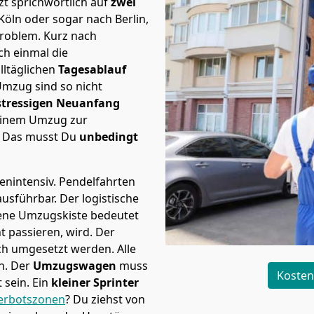
t sprichwörtlich auf
zwei
öln oder sogar nach Berlin,
Problem.
Kurz nach
h einmal die
lltäglichen
Tagesablauf
Umzug sind so nicht
stressigen Neuanfang
 einem Umzug zur
. Das musst Du
unbedingt
tenintensiv. Pendelfahrten
ausführbar.
Der logistische
sene Umzugskiste bedeutet
ht passieren, wird.
Der
ch umgesetzt werden. Alle
n. Der
Umzugswagen
muss
Kosten
sein. Ein
kleiner Sprinter
erbotszonen
? Du ziehst von