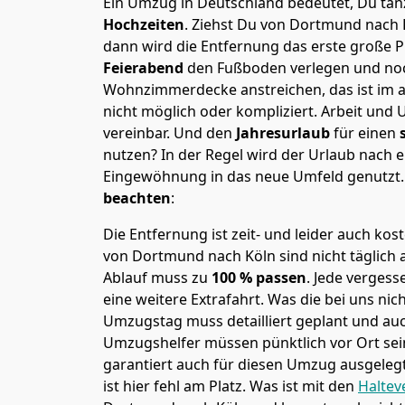
Ein Umzug in Deutschland bedeutet, Du tanz
Hochzeiten
. Ziehst Du von Dortmund nach K
dann wird die Entfernung das erste große 
Feierabend
den Fußboden verlegen und noc
Wohnzimmerdecke anstreichen, das ist im a
nicht möglich oder kompliziert.
Arbeit und 
vereinbar. Und den
Jahresurlaub
für einen
nutzen? In der Regel wird der Urlaub nach
Eingewöhnung in das neue Umfeld genutzt
beachten
:
Die Entfernung ist zeit- und leider auch kos
von Dortmund nach Köln sind nicht täglich 
Ablauf muss zu
100 % passen
. Jede verges
eine weitere Extrafahrt. Was die bei uns nic
Umzugstag muss detailliert geplant und au
Umzugshelfer müssen pünktlich vor Ort sei
garantiert auch für diesen Umzug ausgelegt 
ist hier fehl am Platz. Was ist mit den
Haltev