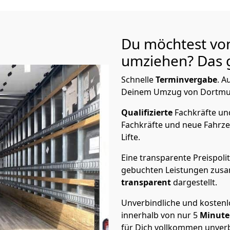
Du möchtest vo
umziehen? Das g
Schnelle
Terminvergabe
.
Au
Deinem Umzug von Dortmund
Qualifizierte
Fachkräfte u
Fachkräfte und neue Fahrze
Lifte.
Eine transparente Preispolit
gebuchten Leistungen zusam
transparent
dargestellt.
Unverbindliche und kosten
innerhalb von nur
5
Minut
für Dich vollkommen unverb