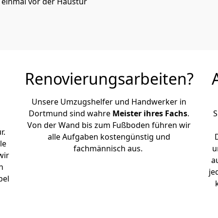
einmal vor der Haustür
Renovierungsarbeiten?
Unsere Umzugshelfer und Handwerker in
Dortmund sind wahre
Meister ihres Fachs
.
S
Von der Wand bis zum Fußboden führen wir
r.
alle Aufgaben kostengünstig und
le
fachmännisch aus.
u
wir
a
h
je
bel